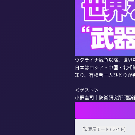
ウクライナ戦争以降、世界中
日本はロシア・中国・北朝
知り、有権者一人ひとりが
＜ゲスト＞

小野圭司｜防衛研究所 理論研.
表示モード (
ライト
)