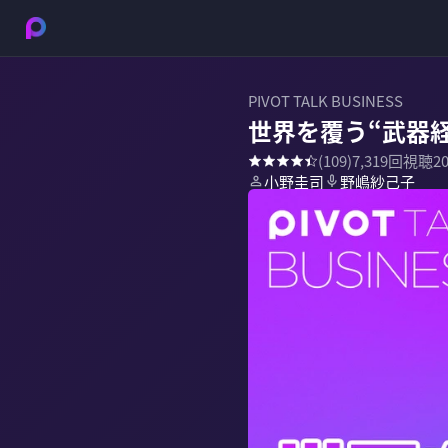
PIVOT TALK BUSINESS
世界を覆う“武器
(
109
)
7,319
回視聴
2
小野圭司
野嶋紗己子