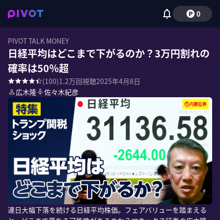
0
PIVOT TALK MONEY
日経平均はどこまで下がるのか？3万円割れの
確率は50％超
(
100
)
1.2万
回視聴
2025年4月8日
広木隆
佐々木紀彦
連日大幅下落を続ける日経平均株価。フェアバリューを踏まえる