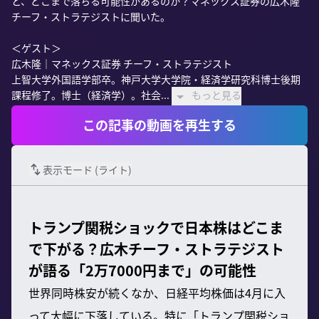
と、どこまで落ちる可能性があるのか？マネックス証券の広木隆
チーフ・ストラテジストに聞いた。

＜ゲスト＞

広木隆｜マネックス証券 チーフ・ストラテジスト

上智大学外国語学部卒。神戸大学大学院・経済学研究科博士後期
課程修了。博士（経済学）。社会...
もっと見る
この記事の動画を再生する
表示モード (
ライト
)
トランプ関税ショックで日本株はどこま
で下がる？広木チーフ・ストラテジスト
が語る「2万7000円まで」の可能性
世界同時株安が続くなか、日経平均株価は4月に入
って大幅に下落している。特に「トランプ関税ショ