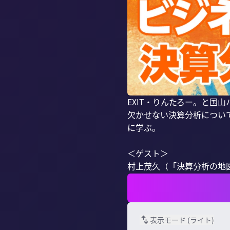
EXIT・りんたろー。と
欠かせない決算分析につい
に学ぶ。

＜ゲスト＞

村上茂久（「決算分析の地図」
表示モード (
ライト
)