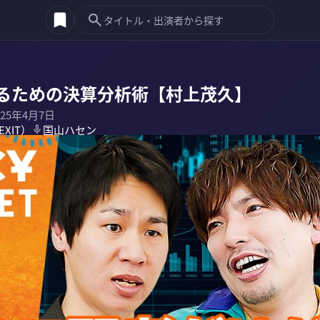
るための決算分析術【村上茂久】
025年4月7日
XIT）
国山ハセン