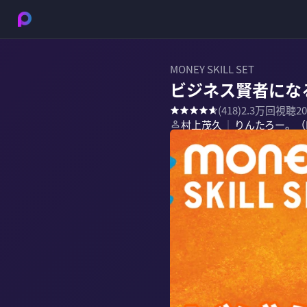
MONEY SKILL SET
ビジネス賢者にな
(
418
)
2.3万
回視聴
2
村上茂久
りんたろー。（E
｜