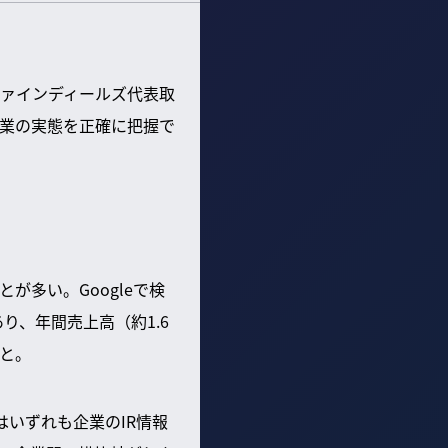
ァインディールズ代表取
業の実態を正確に把握で
多い。Googleで検
り、年間売上高（約1.6
と。
いずれも企業のIR情報