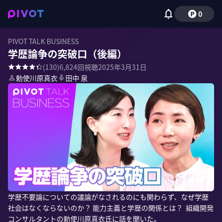
0
PIVOT TALK BUSINESS
学歴論争の突破口（後編）
(
130
)
6,824
回視聴
2025年3月31日
勅使川原真衣
田中 泉
学歴不要論についての議論がなされるのにも関わらず、なぜ学歴
社会はなくならないのか？ 能力主義と学歴の関係とは？  組織開発
コンサルタントの勅使川原真衣氏に話を聞いた。