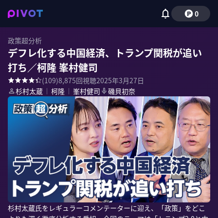
0
政策超分析
デフレ化する中国経済、トランプ関税が追い
打ち／柯隆 峯村健司
(
109
)
8,875
回視聴
2025年3月27日
杉村太蔵
｜
柯隆
｜
峯村健司
磯貝初奈
杉村太蔵氏をレギュラーコメンテーターに迎え、「政策」をどこ