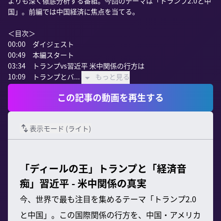
よりも深く徹底分析する番組。今回のテーマは「トランプ2.0と中
国」。前編では中国経済に焦点を当てる。

＜目次＞

00:00　ダイジェスト

00:49　本編スタート

03:34　トランプvs習近平 米中関係の行方は　

10:09　トランプとバ...
もっと見る
この記事の動画を再生する
表示モード (
ライト
)
「ディールの王」トランプと「経済音
痴」習近平 - 米中関係の真実
今、世界で最も注目を集めるテーマ「トランプ2.0
と中国」。この国際関係の行方を、中国・アメリカ