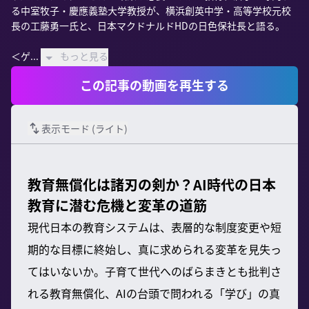
る中室牧子・慶應義塾大学教授が、横浜創英中学・高等学校元校
長の工藤勇一氏と、日本マクドナルドHDの日色保社長と語る。

＜ゲ...
もっと見る
この記事の動画を再生する
表示モード (
ライト
)
教育無償化は諸刃の剣か？AI時代の日本
教育に潜む危機と変革の道筋
現代日本の教育システムは、表層的な制度変更や短
期的な目標に終始し、真に求められる変革を見失っ
てはいないか。子育て世代へのばらまきとも批判さ
れる教育無償化、AIの台頭で問われる「学び」の真