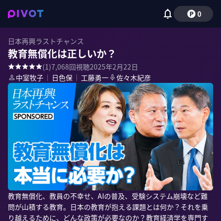
0
日本再興ラストチャンス
教育無償化は正しいか？
(
1
)
7,068
回視聴
2025年2月22日
中室牧子
｜
日色保
｜
工藤勇一
佐々木紀彦
教育無償化、教員の不幸せ、AIの普及、受験システム崩壊など難
問が山積する教育。日本の教育が抱える課題とは何か？それを乗
り越えるために、どんな政策が必要なのか？教育経済学を専門す