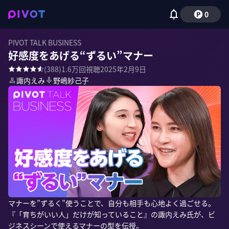
0
PIVOT TALK BUSINESS
好感度をあげる“ずるい”マナー
(
388
)
1.6万
回視聴
2025年2月9日
諏内えみ
野嶋紗己子
マナーを”ずるく”使うことで、自分も相手も心地よく過ごせる。
『「育ちがいい人」だけが知っていること』の諏内えみ氏が、ビ
ジネスシーンで使えるマナーの型を伝授。
