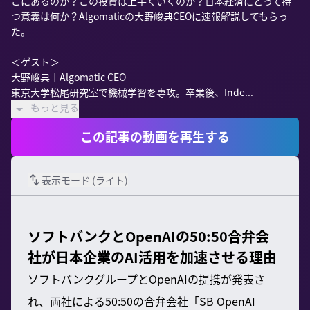
こにあるのか？この投資は上手くいくのか？日本経済にとって持
つ意義は何か？Algomaticの大野峻典CEOに速報解説してもらっ
た。

＜ゲスト＞

大野峻典｜Algomatic CEO

東京大学松尾研究室で機械学習を専攻。卒業後、Inde...
もっと見る
この記事の動画を再生する
表示モード (
ライト
)
ソフトバンクとOpenAIの50:50合弁会
社が日本企業のAI活用を加速させる理由
ソフトバンクグループとOpenAIの提携が発表さ
れ、両社による50:50の合弁会社「SB OpenAI