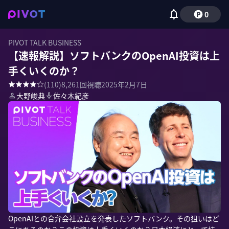
0
PIVOT TALK BUSINESS
【速報解説】ソフトバンクのOpenAI投資は上
手くいくのか？
(
110
)
8,261
回視聴
2025年2月7日
大野峻典
佐々木紀彦
OpenAIとの合弁会社設立を発表したソフトバンク。その狙いはど