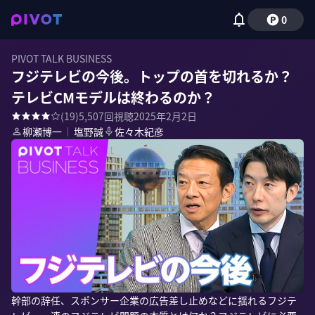
0
PIVOT TALK BUSINESS
フジテレビの今後。トップの首を切れるか？
テレビCMモデルは終わるのか？
(
19
)
5,507
回視聴
2025年2月2日
柳瀬博一
｜
塩野誠
佐々木紀彦
幹部の辞任、スポンサー企業の広告差し止めなどに揺れるフジテ