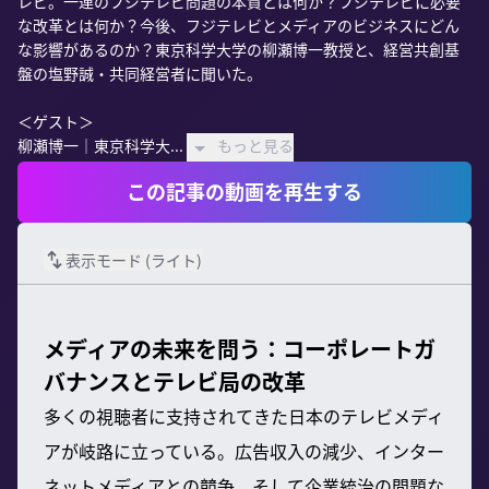
レビ。一連のフジテレビ問題の本質とは何か？フジテレビに必要
な改革とは何か？今後、フジテレビとメディアのビジネスにどん
な影響があるのか？東京科学大学の柳瀬博一教授と、経営共創基
盤の塩野誠・共同経営者に聞いた。

＜ゲスト＞

柳瀬博一｜東京科学大...
もっと見る
この記事の動画を再生する
表示モード (
ライト
)
メディアの未来を問う：コーポレートガ
バナンスとテレビ局の改革
多くの視聴者に支持されてきた日本のテレビメディ
アが岐路に立っている。広告収入の減少、インター
ネットメディアとの競争、そして企業統治の問題な