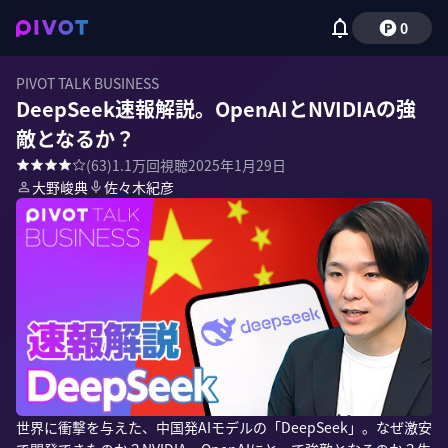
0
PIVOT TALK BUSINESS
DeepSeek速報解説。OpenAIとNVIDIAの強
敵となるか？
(
63
)
1.1万
回視聴
2025年1月29日
大野峻典
佐々木紀彦
世界に衝撃を与えた、中国発AIモデルの「DeepSeek」。なぜ激安