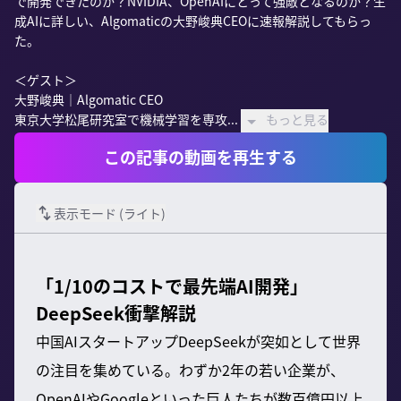
で開発できたのか？NVIDIA、OpenAIにとって強敵となるのか？生
成AIに詳しい、Algomaticの大野峻典CEOに速報解説してもらっ
た。

＜ゲスト＞

大野峻典｜Algomatic CEO

東京大学松尾研究室で機械学習を専攻...
もっと見る
この記事の動画を再生する
表示モード (
ライト
)
「1/10のコストで最先端AI開発」
DeepSeek衝撃解説
中国AIスタートアップDeepSeekが突如として世界
の注目を集めている。わずか2年の若い企業が、
OpenAIやGoogleといった巨人たちが数百億円以上