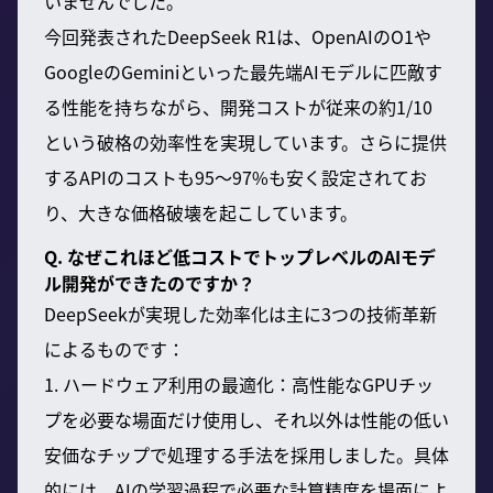
いませんでした。
今回発表されたDeepSeek R1は、OpenAIのO1や
GoogleのGeminiといった最先端AIモデルに匹敵す
る性能を持ちながら、開発コストが従来の約1/10
という破格の効率性を実現しています。さらに提供
するAPIのコストも95〜97%も安く設定されてお
り、大きな価格破壊を起こしています。
Q. なぜこれほど低コストでトップレベルのAIモデ
ル開発ができたのですか？
DeepSeekが実現した効率化は主に3つの技術革新
によるものです：
1. ハードウェア利用の最適化：高性能なGPUチッ
プを必要な場面だけ使用し、それ以外は性能の低い
安価なチップで処理する手法を採用しました。具体
的には、AIの学習過程で必要な計算精度を場面によ