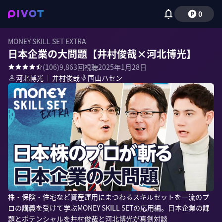
0
MONEY SKILL SET EXTRA
日本企業の大問題【井村俊哉×河北博光】
(
106
)
9,863
回視聴
2025年1月28日
河北博光
｜
井村俊哉
国山ハセン
株・保険・住宅など資産運用にまつわるスキルセットを一流のプ
ロの講義を受けて学ぶMONEY SKILL SETの応用編。日本企業の課
題とポテンシャルを井村俊哉と河北博光が真剣対談
