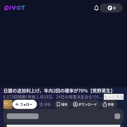
0
熊野英生
日銀の追加利上げ。年内2回の確率が70％【熊野英生】
佐々木紀彦
もっと見る
6,173
回視聴
1年前
１月23日、24日の政策決定会合で0.25％の利上げを決定した日銀。決断の背景に何があったのか？今後、どこまで追加利上げを行うのか？年内の見通しを中心に、第一生命経済研究所の熊野英生・首席エコノミストに聞いた。 ＜ゲスト＞ 熊野英生｜第一生命経済研究所 首席エコノミスト 1967年山口県生まれ。90年、横浜国立大学経済学部卒業、日本銀行入行。 調査統計局、情報サービス局を経て、2000年第一生命経済研究所入社。 11年4月より現職。専門は、金融・財政政策、経済統計、為替など金融市場。 ＜目次＞
フォロー
評価
保存
ダウンロード
共有