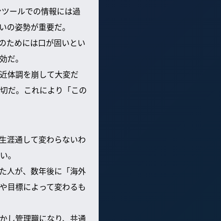
ンツールでの情報には過
いの姿勢が重要だ。
のためには口が固いとい
効だ。
近体調を崩して大変だ
切だ。これにより「この
生涯通して変わらないわ
い。
た人が、数年後に「海外
や目標によって変わるも
かし管理職になり、共通