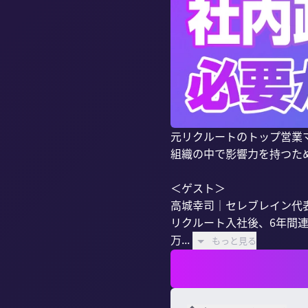
元リクルートのトップ営業
組織の中で影響力を持つため
＜ゲスト＞

高城幸司｜セレブレイン代表
リクルート入社後、6年間
万...
もっと見る