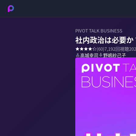
PIVOT TALK BUSINESS
社内政治は必要か
(
60
)
7,192
回視聴
20
高城幸司
野嶋紗己子