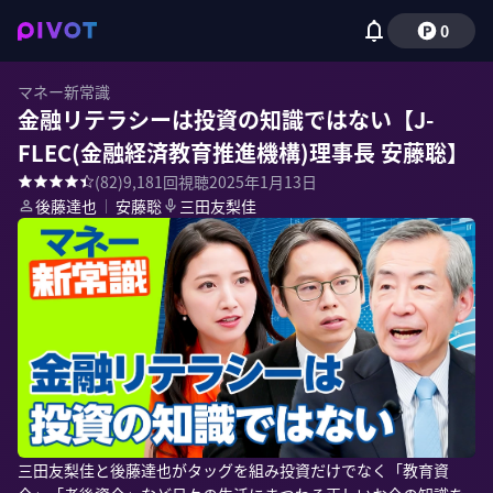
0
マネー新常識
金融リテラシーは投資の知識ではない【J-
FLEC(金融経済教育推進機構)理事長 安藤聡】
(
82
)
9,181
回視聴
2025年1月13日
後藤達也
｜
安藤聡
三田友梨佳
三田友梨佳と後藤達也がタッグを組み投資だけでなく「教育資