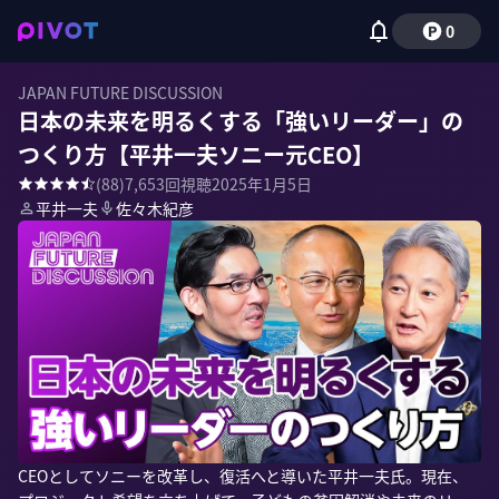
0
JAPAN FUTURE DISCUSSION
日本の未来を明るくする「強いリーダー」の
つくり方【平井一夫ソニー元CEO】
(
88
)
7,653
回視聴
2025年1月5日
平井一夫
佐々木紀彦
CEOとしてソニーを改革し、復活へと導いた平井一夫氏。現在、