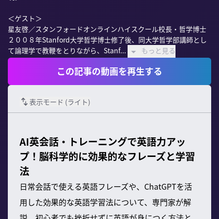
＜ゲスト＞

星友啓／スタンフォードオンラインハイスクール校長・哲学博士

２００８年Stanford大学哲学博士修了後、同大学哲学部講師とし
て論理学で教鞭をとりながら、Stanf...
もっと見る
この記事の動画を再生する
表示モード (
ライト
)
AI英会話・トレーニングで英語力アッ
プ！脳科学的に効果的なフレーズと学習
法
日常会話で使える英語フレーズや、ChatGPTを活
用した効果的な英語学習法について、専門家が解
説。初心者でも挫折せずに英語が身につく方法と