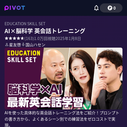
0
EDUCATION SKILL SET
AI×脳科学 英会話トレーニング
(
163
)
1.0万
回視聴
2025年1月8日
星友啓
国山ハセン
AIを使った具体的な英会話トレーニング法をご紹介！プロンプト
の書き方から、よくあるシーン別での練習法をゼロコストで実
現。
