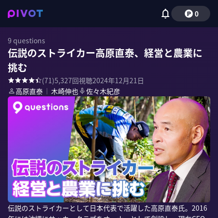
0
9 questions
伝説のストライカー高原直泰、経営と農業に
挑む
(
71
)
5,327
回視聴
2024年12月21日
高原直泰
｜
木崎伸也
佐々木紀彦
伝説のストライカーとして日本代表で活躍した高原直泰氏。2016