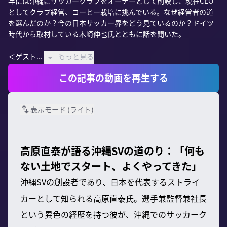
年には沖縄にサッカークラブをオーナーとして創設し、現在CEO
としてクラブ経営、コーヒー栽培に挑んでいる。なぜ経営者の道
を選んだのか？今の日本サッカー界をどう見ているのか？ドイツ
時代から取材している木崎伸也氏とともに話を聞いた。

＜ゲスト...
もっと見る
この記事の動画を再生する
表示モード (
ライト
)
高原直泰が語る沖縄SVの道のり：「何も
ない土地でスタート、よくやってきた」
沖縄SVの創設者であり、日本を代表するストライ
カーとして知られる高原直泰氏。選手兼監督兼社長
という異色の経歴を持つ彼が、沖縄でのサッカーク