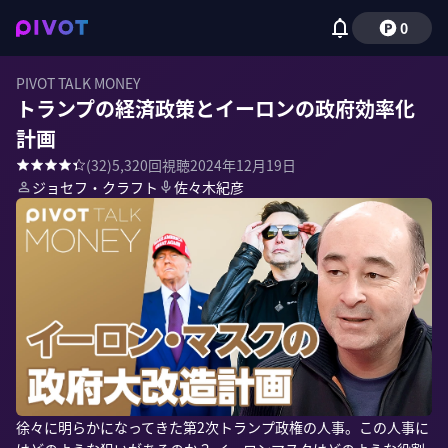
0
PIVOT TALK MONEY
トランプの経済政策とイーロンの政府効率化
計画
(
32
)
5,320
回視聴
2024年12月19日
ジョセフ・クラフト
佐々木紀彦
徐々に明らかになってきた第2次トランプ政権の人事。この人事に