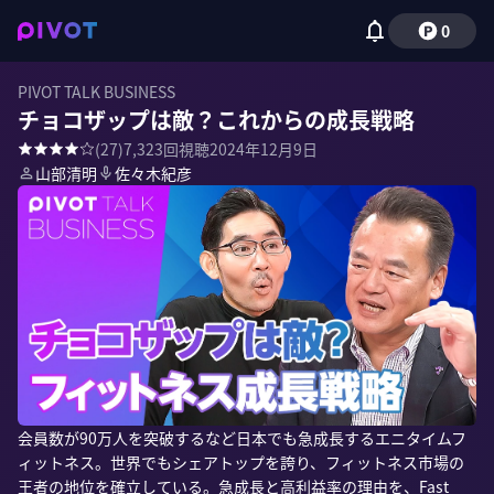
0
PIVOT TALK BUSINESS
チョコザップは敵？これからの成長戦略
(
27
)
7,323
回視聴
2024年12月9日
山部清明
佐々木紀彦
会員数が90万人を突破するなど日本でも急成長するエニタイムフ
ィットネス。世界でもシェアトップを誇り、フィットネス市場の
王者の地位を確立している。急成長と高利益率の理由を、Fast 