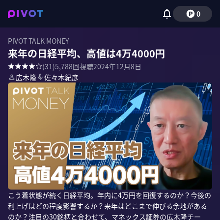
0
PIVOT TALK MONEY
来年の日経平均、高値は4万4000円
(
31
)
5,788
回視聴
2024年12月8日
広木隆
佐々木紀彦
こう着状態が続く日経平均。年内に4万円を回復するのか？今後の
利上げはどの程度影響するか？来年はどこまで伸びる余地がある
のか？注目の30銘柄と合わせて、マネックス証券の広木隆チー