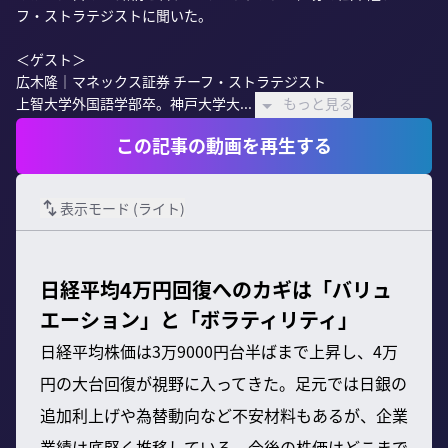
フ・ストラテジストに聞いた。

＜ゲスト＞

広木隆｜マネックス証券 チーフ・ストラテジスト

上智大学外国語学部卒。神戸大学大...
もっと見る
この記事の動画を再生する
表示モード (
ライト
)
日経平均4万円回復へのカギは「バリュ
エーション」と「ボラティリティ」
日経平均株価は3万9000円台半ばまで上昇し、4万
円の大台回復が視野に入ってきた。足元では日銀の
追加利上げや為替動向など不安材料もあるが、企業
業績は底堅く推移している。今後の株価はどこまで