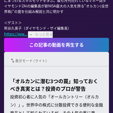
にまつわるスキルセットを学ぶ。最も月刊売れているマネー誌ダ
イヤモンドZAiの編集長が新NISA最大の人気を誇る“オルカン(全世
界株)”の罠を仕組み解説と共に明かす

＜ゲスト＞

https://ww...
もっと見る
この記事の動画を再生する
表示モード (
ライト
)
「オルカンに潜む3つの罠」知っておく
べき真実とは？投資のプロが警告
投資初心者に人気の「オールカントリー（オルカ
ン）」。世界中の株式に分散投資できる便利な金融
商品として知られているが、その人気の裏に潜