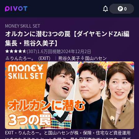
0
MONEY SKILL SET
オルカンに潜む3つの罠【ダイヤモンドZAi編
集長・熊谷久美子】
(
307
)
1.6万
回視聴
2024年12月2日
りんたろー。（EXIT）
｜
熊谷久美子
国山ハセン
EXIT・りんたろー。と国山ハセンが株・保険・住宅など資産運用