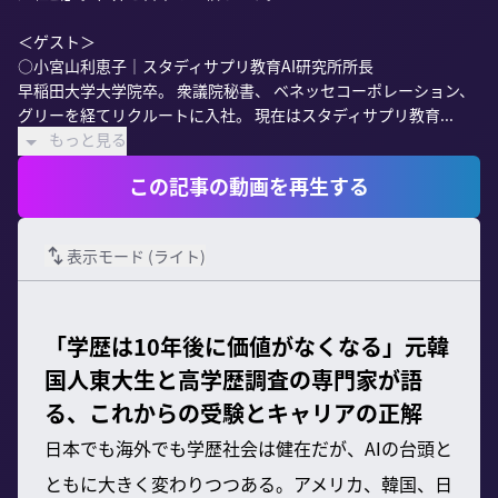
＜ゲスト＞

○小宮山利恵子｜スタディサプリ教育AI研究所所長

早稲田大学大学院卒。 衆議院秘書、 ベネッセコーポレーション、

グリーを経てリクルートに入社。 現在はスタディサプリ教育...
もっと見る
この記事の動画を再生する
表示モード (
ライト
)
「学歴は10年後に価値がなくなる」元韓
国人東大生と高学歴調査の専門家が語
る、これからの受験とキャリアの正解
日本でも海外でも学歴社会は健在だが、AIの台頭と
ともに大きく変わりつつある。アメリカ、韓国、日