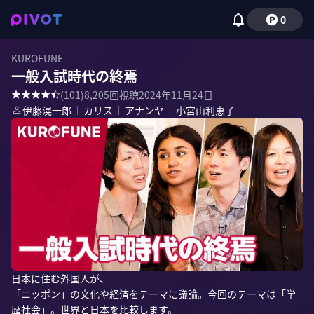
0
KUROFUNE
一般入試時代の終焉
(
101
)
8,205
回視聴
2024年11月24日
伊藤滉一郎
｜
カリス
｜
アナンヤ
｜
小宮山利恵子
日本に住む外国人が、

「ニッポン」の文化や経済をテーマに議論。今回のテーマは「学
歴社会」。世界と日本を比較します。
