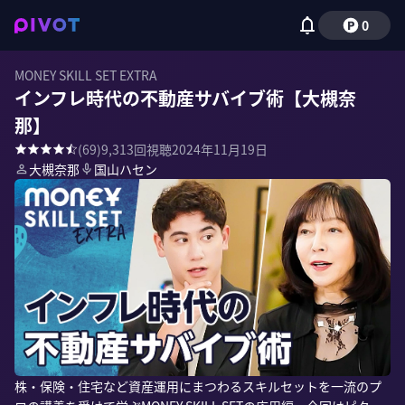
0
MONEY SKILL SET EXTRA
インフレ時代の不動産サバイブ術【大槻奈
那】
(
69
)
9,313
回視聴
2024年11月19日
大槻奈那
国山ハセン
株・保険・住宅など資産運用にまつわるスキルセットを一流のプ