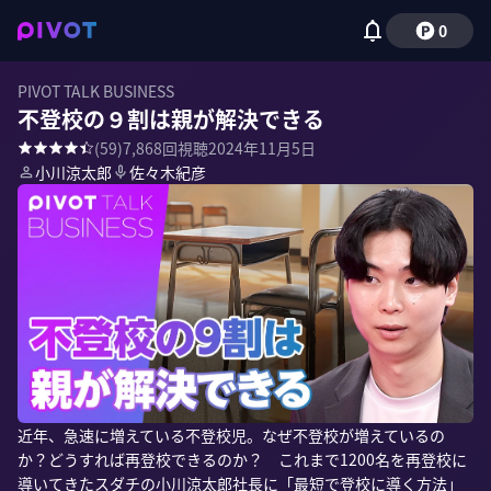
0
PIVOT TALK BUSINESS
不登校の９割は親が解決できる
(
59
)
7,868
回視聴
2024年11月5日
小川涼太郎
佐々木紀彦
近年、急速に増えている不登校児。なぜ不登校が増えているの
か？どうすれば再登校できるのか？　これまで1200名を再登校に
導いてきたスダチの小川涼太郎社長に「最短で登校に導く方法」