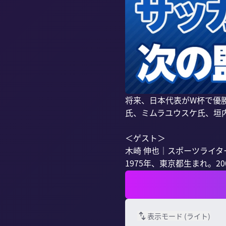
将来、日本代表がW杯で優
氏、ミムラユウスケ氏、垣内
＜ゲスト＞

木崎 伸也｜スポーツライター
1975年、東京都生まれ。2
表示モード (
ライト
)