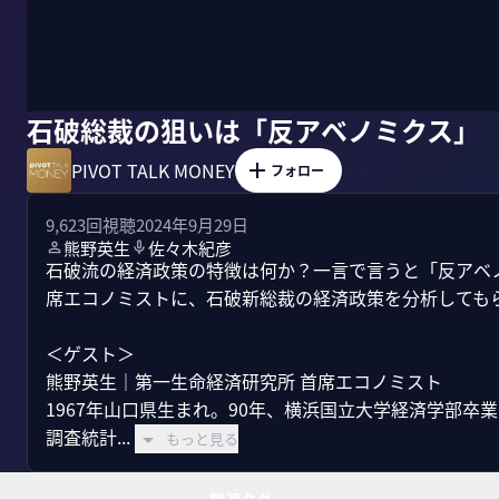
石破総裁の狙いは「反アベノミクス」
PIVOT TALK MONEY
フォロー
9,623
回視聴
2024年9月29日
熊野英生
佐々木紀彦
石破流の経済政策の特徴は何か？一言で言うと「反アベ
席エコノミストに、石破新総裁の経済政策を分析してもら
＜ゲスト＞

熊野英生｜第一生命経済研究所 首席エコノミスト

1967年山口県生まれ。90年、横浜国立大学経済学部卒業
調査統計...
もっと見る