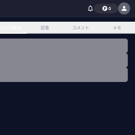
0
章ごとの要点
記事
コメント
メモ