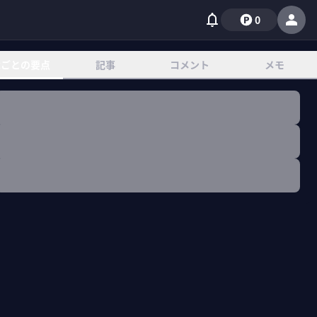
0
章ごとの要点
記事
コメント
メモ