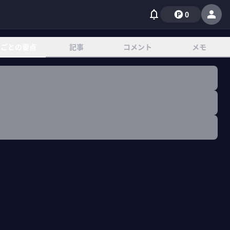
0
章ごとの要点
記事
コメント
メモ