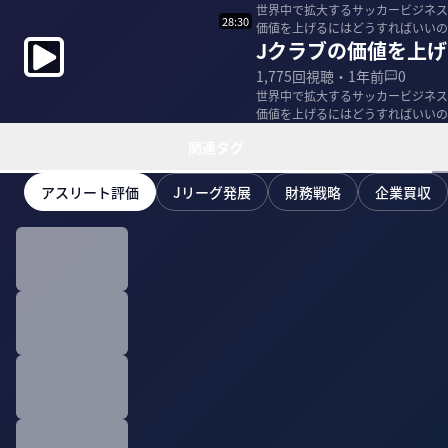
世界中で拡大するサッカービジネス
28:30
価値を上げるにはどうすればいいの
Jクラブの価値を上
氏に聞いた。 ...
1,775
回視聴・
1年前
0
世界中で拡大するサッカービジネス
価値を上げるにはどうすればいいの
氏に聞いた。 ...
関連タグ
アスリート評価
Jリーグ発展
財務戦略
企業買収