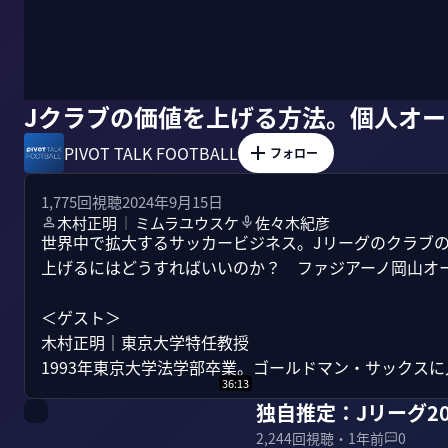
Jクラブの価値を上げる方法。個人オ
PIVOT TALK FOOTBALL
フォロー
1,775
回視聴
2024年9月15日
木村正明
ミムラユウスケ
佐々木紀彦
｜
世界中で拡大するサッカービジネス。Jリーグのクラブ
上げるにはどうすればいいのか？　ファジアーノ岡山オー
＜ゲスト＞

木村正明｜東京大学特任教授

1993年東京大学法学部卒業。ゴールドマン・サックスに入
36:13
独自推定：Jリーグ2
2,244
回視聴・
1年前
0