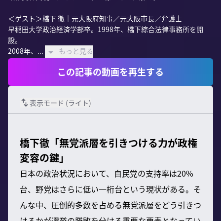
＜ゲスト＞橋下 徹｜元大阪府知事／元大阪市長／弁護士 

早稲田大学政治経済学部卒。1998年、橋下綜合法律事務所を開
設。 

2008年、...
もっと見る
この記事の動画を再生する
表示モード (
ライト
)
橋下徹「無党派層を引きつける力が政権
変容の鍵」
日本の政治状況において、自民党の支持率は20%
台、野党はさらに低い一桁台という現状がある。そ
んな中、圧倒的多数を占める無党派層をどう引きつ
けるかが選挙の勝敗を分ける重要な要素となってい