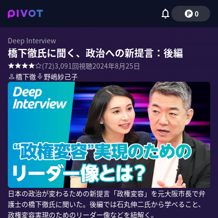
0
Deep Interview
橋下徹氏に聞く、政治への新提言：後編
(
72
)
3,091
回視聴
2024年8月25日
橋下徹
野嶋紗己子
日本の政治が変わるための新提言「政権変容」を元大阪市長で弁
護士の橋下徹氏に聞いた。後編では石丸伸二氏から学べること、
政権変容実現のためのリーダー像などを紐解く。
