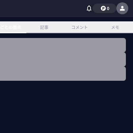
0
章ごとの要点
記事
コメント
メモ