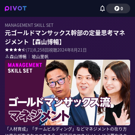
0
MANAGEMENT SKILL SET
元ゴールドマンサックス幹部の定量思考マネ
ジメント【森山博暢】
(
71
)
8,258
回視聴
2024年8月21日
森山博暢
｜
坡山里帆
「人材育成」「チームビルディング」などマネジメントの在り方