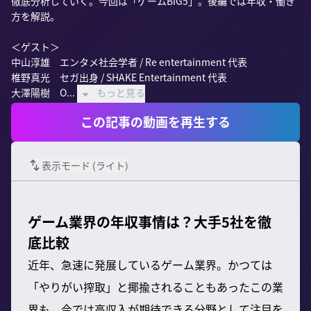
徹底分析していく。今回は「ゲームBIG5」。後編では年収・働き
方を解説。

＜ゲスト＞

中山淳雄　エンタメ社会学者 / Re entertainment 代表

椎野真光　セガ出身 / SHAKE Entertainment 代表

大澤陽樹　O...
もっと見る
この記事の動画を再生する
表示モード (
ライト
)
ゲーム業界の年収事情は？大手5社を徹
底比較
近年、急速に発展しているゲーム業界。かつては
「やりがい搾取」と揶揄されることもあったこの業
界も、今では高収入が期待できる分野として注目を