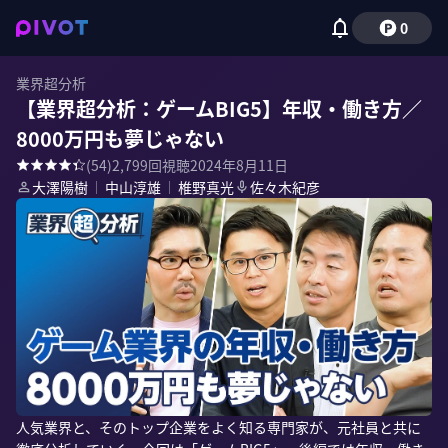
0
業界超分析
【業界超分析：ゲームBIG5】年収・働き方／
8000万円も夢じゃない
(
54
)
2,799
回視聴
2024年8月11日
大澤陽樹
｜
中山淳雄
｜
椎野真光
佐々木紀彦
人気業界と、そのトップ企業をよく知る専門家が、元社員と共に