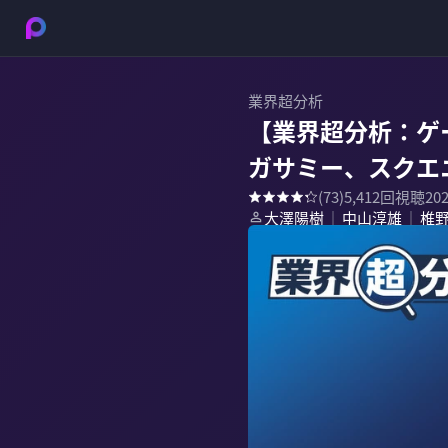
業界超分析
【業界超分析：ゲ
ガサミー、スクエ
(
73
)
5,412
回視聴
20
大澤陽樹
中山淳雄
椎
｜
｜