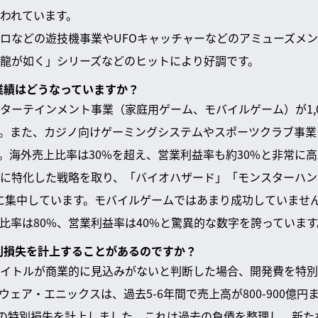
われています。
ロなどの遊技機事業やUFOキャッチャーなどのアミューズメ
龍が如く」シリーズなどのヒットにより好調です。
の業績はどうなっていますか？
ーテインメント事業（家庭用ゲーム、モバイルゲーム）が1,00
。また、カジノ向けゲーミングシステムやスポーツクラブ事業
。海外売上比率は30%を超え、営業利益率も約30%と非常に
に特化した戦略を取り、「バイオハザード」「モンスターハン
Pに集中しています。モバイルゲームではあまり成功していませ
比率は80%、営業利益率は40%と驚異的な数字を誇っています
特別損失を計上することがあるのですか？
イトルが商業的に見込みがないと判断した場合、開発費を特別
ェア・エニックスは、過去5-6年間で売上高が800-900億
円の特別損失を計上しました。これは過去の負債を整理し、新た