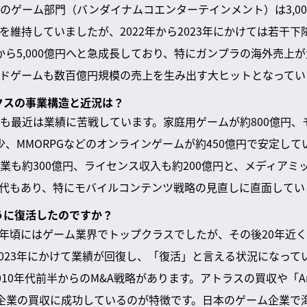
ゲーム部門（バンダイナムコエンターテインメント）は3,000
を維持していましたが、2022年から2023年にかけては若干
億から5,000億円へと急成長しており、特にガンプラの海外売上
ドゲームも数百億円規模の売上を生み出す大ヒットとなってい
ックスの事業構造と近況は？
も最近は業績に苦戦しています。家庭用ゲームが約800億円、モバ
減少、MMORPGなどのオンラインゲームが約450億円で安定し
業も約300億円、ライセンス収入も約200億円と、メディアミ
代もあり、特にモバイルコンテンツ戦略の見直しに直面してい
ように復活したのですか？
005年頃にはゲーム業界でトップクラスでしたが、その後20年
ら2023年にかけて業績が回復し、「復活」と言える状況になって
10年代前半からのM&A戦略があります。アトラスの買収や「Angr
海外企業の買収に成功しているのが特徴です。日本のゲーム企業で