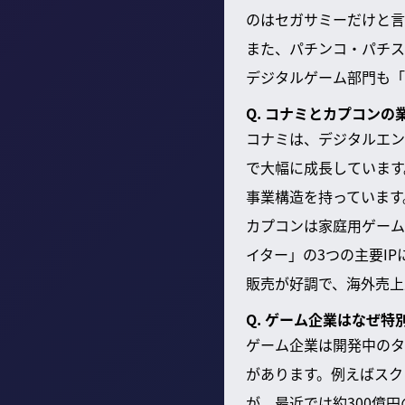
のはセガサミーだけと言
また、パチンコ・パチス
デジタルゲーム部門も「
Q. コナミとカプコン
コナミは、デジタルエンタ
で大幅に成長しています
事業構造を持っています
カプコンは家庭用ゲーム
イター」の3つの主要I
販売が好調で、海外売上
Q. ゲーム企業はなぜ
ゲーム企業は開発中のタ
があります。例えばスクウ
が、最近では約300億