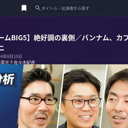
ームBIG5】絶好調の裏側／バンナム、カ
ニ
24年8月10日
野真光
佐々木紀彦