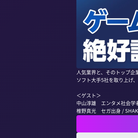
人気業界と、そのトップ企
ソフト大手5社を取り上げ、
＜ゲスト＞

中山淳雄　エンタメ社会学者 / Re
椎野真光　セガ出身 / SHAKE En