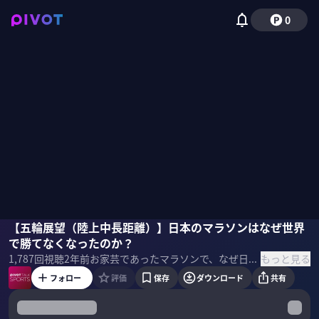
0
徳本一善
【五輪展望（陸上中長距離）】日本のマラソンはなぜ世界
で勝てなくなったのか？
もっと見る
1,787
回視聴
2年前
お家芸であったマラソンで、なぜ日本は勝てなくなったのか？駅伝、実業団などの日本特有のシステムは五輪にはマイナスなのか？陸上中長距離競技の展望を、駿河台大学駅伝部の徳本一善監督に聞いた。
フォロー
評価
保存
ダウンロード
共有