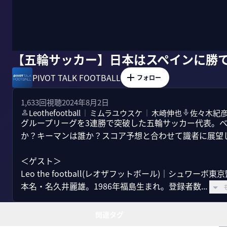
【五輪サッカー】日本はスペインに勝
PIVOT TALK FOOTBALL
フォロー
1,633
回視聴
2024年8月2日
Leothefootball
ミムラユウスケ
木崎伸也
佐々木紀
｜
｜
グループリーグを3連勝で突破した五輪サッカー代表。
か？キーマンは誰か？スコア予想と合わせて識者に展望し
＜ゲスト＞

Leo the football(レオザフットボール)｜シュワーボ東京
本名・名久井麗雄。1986年福島生まれ。登録者数...
関連タグ