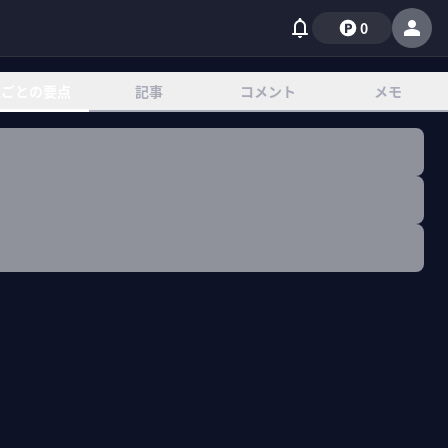
0
章ごとの要点
記事
コメント
メモ