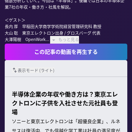
徹底分析していく。今回は「半導体」。後編では日本の半導体企
業7社の年収・働き方・社風を解説。

＜ゲスト＞

長内 厚　早稲田大学商学学術院経営管理研究科 教授

大山 聡　東京エレクトロン出身 / グロスバーグ 代表

大澤陽樹　OpenWork...
もっと見る
この記事の動画を再生する
表示モード (
ライト
)
半導体企業の年収や働き方は？東京エレ
クトロンに子供を入社させた元社員も登
場
ソニーと東京エレクトロンは「超優良企業」、ルネ
サスは復活中、でも信越化学工業は社員の満足度が