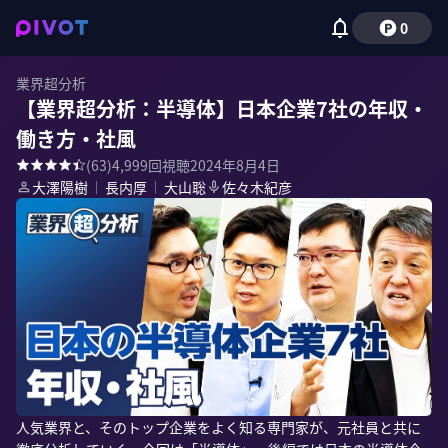
0
業界超分析
【業界超分析：半導体】日本企業7社の年収・
働き方・社風
(
63
)
4,999
回視聴
2024年8月4日
大澤陽樹
｜
長内厚
｜
大山聡
佐々木紀彦
人気業界と、そのトップ企業をよく知る専門家が、元社員と共に