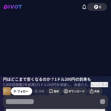
0
佐々木融
円はどこまで安くなるのか？1ドル200円の到来も
佐々木紀彦
もっと見る
5,806
回視聴
2年前
再び1ドル160円を突破し、為替介入実施が指摘されるドル円市場。今後、円安はどこまで進むのか？トランプ再選は為替にどんな影響を与えるのか？ふくおかフィナンシャルグループの佐々木融チーフ・ストラテジストに聞いた。 ＜ゲスト＞ 佐々木 融 ふくおかフィナンシャルグループ チーフ・ストラテジスト 2023年12月から現職。日本銀行で調査統計局などを経て国際局（当時）為替課で為替市場介入を担当し、ニューヨークで米国金融市場分析も行った。2003年4月からJPモルガン・チェース銀行でFXストラテジストや市場調査本部長を務め、金融市場を調査・分析してきた。著書に『弱い日本の強い円』（日経プレミアシリーズ）。 ＜目次＞
フォロー
評価
保存
ダウンロード
共有