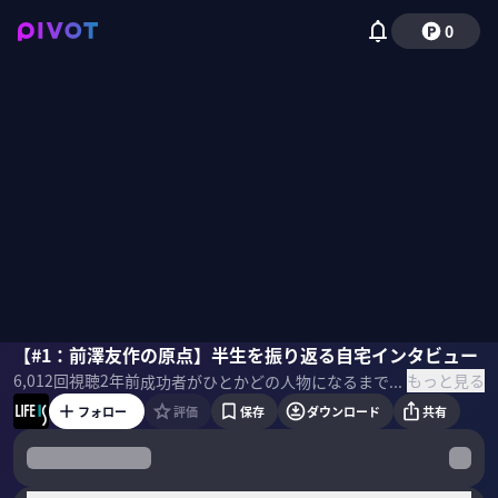
0
前澤友作
【#1：前澤友作の原点】半生を振り返る自宅インタビュー
小野壮彦
もっと見る
6,012
回視聴
2年前
成功者がひとかどの人物になるまでの道のり聞く「現代版の偉人伝」。初回のゲストは前澤友作氏。美術館のような自宅で経営者としての原点を聞いた。ホストは経営層の人物評価が専門の小野壮彦氏。 ＜ゲスト＞ 前澤友作｜実業家 1975年千葉県生まれ。早稲田実業学校高等部を卒業後、渡米をきっかけに輸入CD・レコードのカタログ販売を開始。1998年スタート・トゥデイ（現・ZOZO）を設立し、2004年にファッション通販サイト「ZOZOTOWN」を開設。2007年に東証マザーズ上場（3092）、2012年に東証第一部上場。2019年にヤフー株式会社との資本業務提携を発表すると同時に、ZOZOのCEOを退任。2021年日本の民間人として初めて国際宇宙ステーションに渡航・滞在。2024年3月カブ＆ピース設立、今夏サービスローンチ予定。
フォロー
評価
保存
ダウンロード
共有