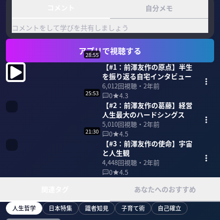
コメント
自分メモ
コメントをして学びを共有しましょう
アプリで視聴する
28:55
【#1：前澤友作の原点】半生
を振り返る自宅インタビュー
6,012
回視聴・
2年前
25:53
0
4.3
【#2：前澤友作の葛藤】経営
人生最大のハードシングス
5,010
回視聴・
2年前
21:30
0
4.5
【#3：前澤友作の使命】宇宙
と人生観
4,448
回視聴・
2年前
0
4.5
関連タグ
あなたへのおすすめ
人生哲学
日本特集
識者知見
子育て術
自己確立