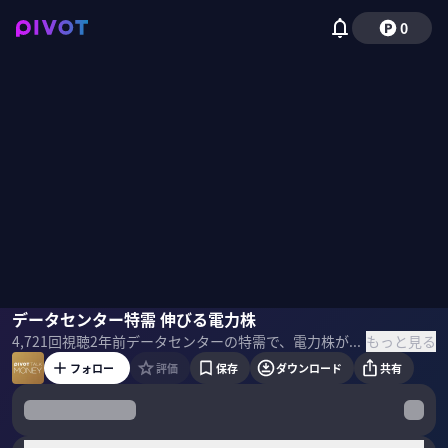
0
窪田朋一郎
データセンター特需 伸びる電力株
国山ハセン
もっと見る
4,721
回視聴
2年前
データセンターの特需で、電力株が伸びている。今後の値動きは？ 電力株のリスクは？ これからの投資で気をつけるべきことは？ 松井証券 シニアマーケットアナリストの窪田朋一郎氏に話を聞いた。 ＜ゲスト＞ 窪田朋一郎｜松井証券 シニアマーケットアナリスト 松井証券へ入社後、マーケティング部を経て現職。ネット証券草創期から株式を中心に相場をウオッチし続ける。投資家動向にも詳しい。日本経済新聞をはじめ、多様な媒体でコメントやリポートを発信。」 ＜目次＞
フォロー
評価
保存
ダウンロード
共有