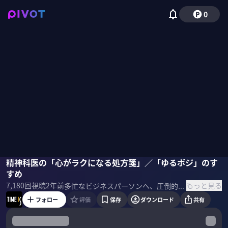
0
藤野智哉
精神科医の「心がラクになる処方箋」／「ゆるポジ」のす
すめ
もっと見る
7,180
回視聴
2年前
多忙なビジネスパーソンへ、圧倒的な成果を上げている著名人が時間術のヒントを提供する「TIME IS」。今回は、精神科医の藤野智哉さんに、心がラクになる方法を聞く。 ＜ゲスト＞ 藤野智哉 精神科医 ＜参考書籍＞ 藤野智哉『「そのままの自分」を生きてみる』
フォロー
評価
保存
ダウンロード
共有