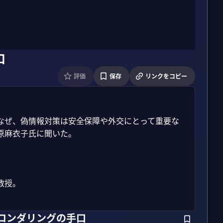
口
評価
保存
リンクをコピー
なぜ、偽情報対策は安全保障や外交にとって重要な
麻衣子氏に聞いた。

授。

報ロンダリングの手口