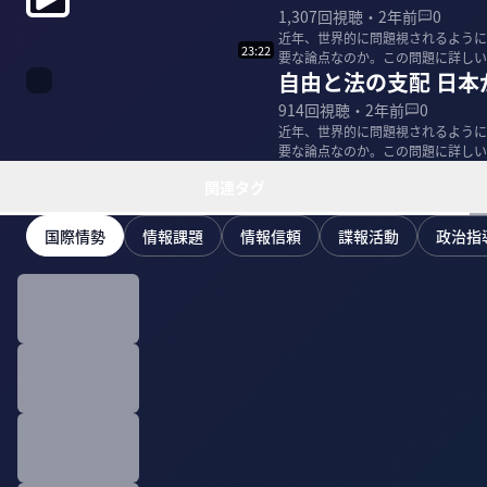
1,307
回視聴・
2年前
0
近年、世界的に問題視されるように
23:22
要な論点なのか。この問題に詳しい一橋大学
自由と法の支配 日本
衣子｜一橋大...
914
回視聴・
2年前
0
近年、世界的に問題視されるように
要な論点なのか。この問題に詳しい一橋大学
衣子｜一橋大...
関連タグ
国際情勢
情報課題
情報信頼
諜報活動
政治指