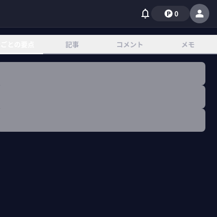
0
章ごとの要点
記事
コメント
メモ