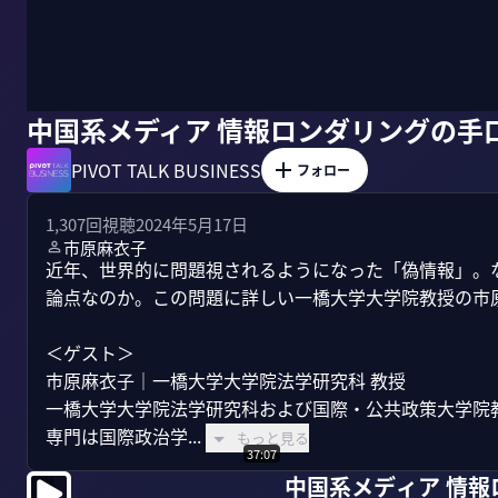
中国系メディア 情報ロンダリングの手
PIVOT TALK BUSINESS
フォロー
1,307
回視聴
2024年5月17日
市原麻衣子
近年、世界的に問題視されるようになった「偽情報」。
論点なのか。この問題に詳しい一橋大学大学院教授の市原
＜ゲスト＞

市原麻衣子｜一橋大学大学院法学研究科 教授

一橋大学大学院法学研究科および国際・公共政策大学院教
専門は国際政治学...
もっと見る
37:07
中国系メディア 情