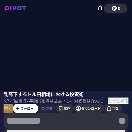
0
窪田真之
乱高下するドル円相場における投資術
国山ハセン
もっと見る
3,327
回視聴
2年前
円相場は乱高下し、財務省は介入に「ノーコメント」貫く中、今後の投資戦略はどのように考えれば良いのか？ 日本版「ダウの犬」戦略をすすめる楽天証券 チーフ・ストラテジストの窪田真之氏に高配当株・REITなどの投資方法について話を聞いた。 ＜ゲスト＞ 窪田真之｜楽天証券経済研究所長 兼 チーフ・ストラテジスト 慶應義塾大学経済学部を卒業後、住友銀行に入行。その後、住銀バンカース投資顧問、大和住銀投信投資顧問にて、日本株のファンドマネージャーとして25年間運用を担当。2014年より楽天証券経済研究所チーフ・ストラテジスト。2015年より所長を兼務。 ＜目次＞
フォロー
評価
保存
ダウンロード
共有