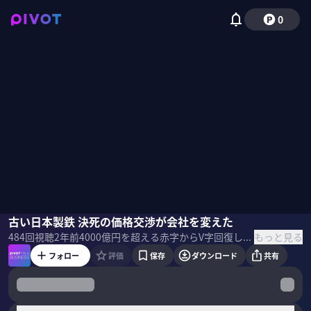
0
上阪欣史
古い日本製鉄 決死の価格交渉が会社を変えた
もっと見る
484
回視聴
2年前
4000億円を超える赤字からV字回復し、2兆円でのUSスチール買収を発表した日本製鉄。改革はなぜ成功し、なぜUSスチールの買収を決めたのか。『日本製鉄の転生』の著者で日経ビジネス副編集長の上阪欣史氏に聞く。 ＜目次＞
フォロー
評価
保存
ダウンロード
共有