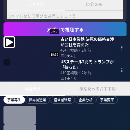
コメント
自分メモ
コメントをして学びを共有しましょう
アプリで視聴する
27:36
古い日本製鉄 決死の価格交渉
が会社を変えた
484
回視聴・
2年前
19:39
0
4.1
USスチール2兆円 トランプが
「待った」
410
回視聴・
2年前
1
4.3
関連タグ
あなたへのおすすめ
事業再生
世界製造業
経営者戦略
企業分析
事業変革