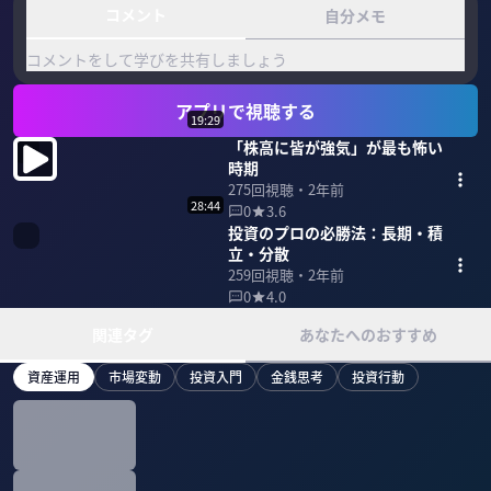
コメント
自分メモ
コメントをして学びを共有しましょう
アプリで視聴する
19:29
「株高に皆が強気」が最も怖い
時期
275
回視聴・
2年前
28:44
0
3.6
投資のプロの必勝法：長期・積
立・分散
259
回視聴・
2年前
0
4.0
関連タグ
あなたへのおすすめ
資産運用
市場変動
投資入門
金銭思考
投資行動