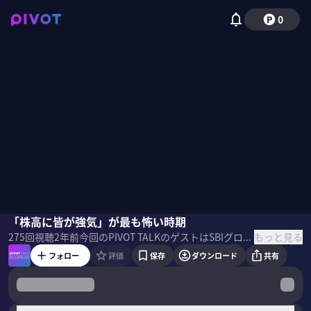
0
朝倉智也
「株高に皆が強気」が最も怖い時期
もっと見る
275
回視聴
2年前
今回のPIVOT TALKのゲストはSBIグローバルアセットマネジメント代表の朝倉智也氏。同氏が語る現在の株高にある怖さとは。 ＜目次＞
フォロー
評価
保存
ダウンロード
共有