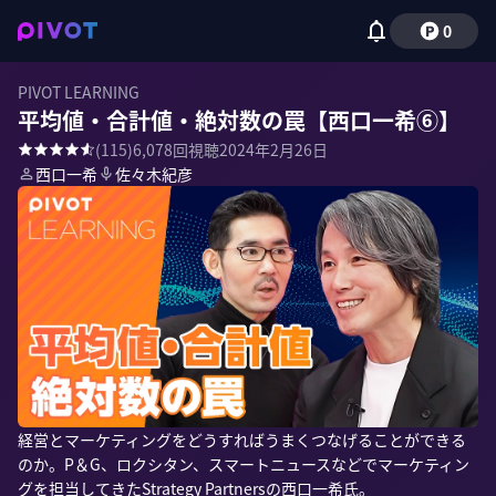
0
PIVOT LEARNING
平均値・合計値・絶対数の罠【西口一希⑥】
(
115
)
6,078
回視聴
2024年2月26日
西口一希
佐々木紀彦
経営とマーケティングをどうすればうまくつなげることができる
のか。P＆G、ロクシタン、スマートニュースなどでマーケティン
グを担当してきたStrategy Partnersの西口一希氏。