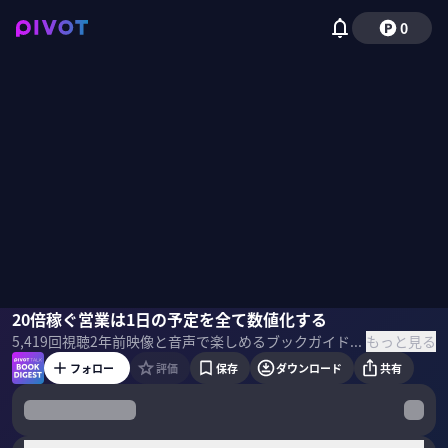
0
岩田圭弘
20倍稼ぐ営業は1日の予定を全て数値化する
もっと見る
5,419
回視聴
2年前
映像と音声で楽しめるブックガイド。話題の新刊の著者・訳者・編集者・思い入れのある人をゲストに呼び、ビジネスパーソンが吸収したい学びを、本の作り手に直接聞きます。 本1冊を読む時間がなかなか取れないという方も、この番組を通じて最新のビジネス書のエッセンスに触れられます。 ＜目次＞
フォロー
評価
保存
ダウンロード
共有