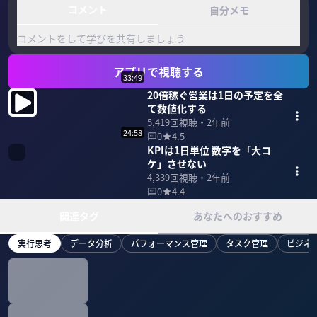
コメント
自分メモ
コメントをして学びを共有しましょう
アプリで視聴する
33:49
20倍稼ぐ営業は1日の予定を全
て数値化する
5,419
回視聴・
2年前
24:58
0
4.5
KPIは1日単位 数字を「大コ
ケ」させない
4,339
回視聴・
2年前
0
4.4
関連タグ
あなたへのおすすめ
実行思考
データ分析
パフォーマンス管理
タスク管理
ビジネ