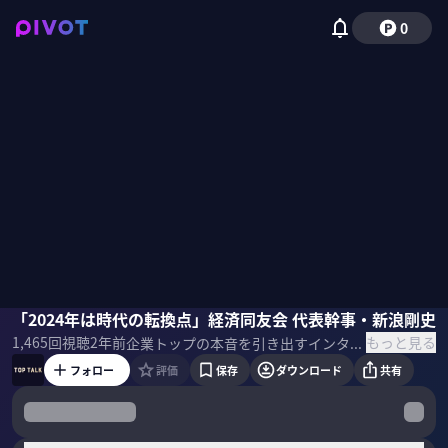
0
新浪剛史
「2024年は時代の転換点」経済同友会 代表幹事・新浪剛史
佐々木紀彦
もっと見る
1,465
回視聴
2年前
企業トップの本音を引き出すインタビュー番組「TOPTALK」 今回は経済同友会 代表幹事・サントリーHD社長の新浪剛史氏。2024年、日本にとって“時代の転換点”になると指摘する新浪氏。世界、そして日本経済界の展望を聞いた。 ＜目次＞
フォロー
評価
保存
ダウンロード
共有