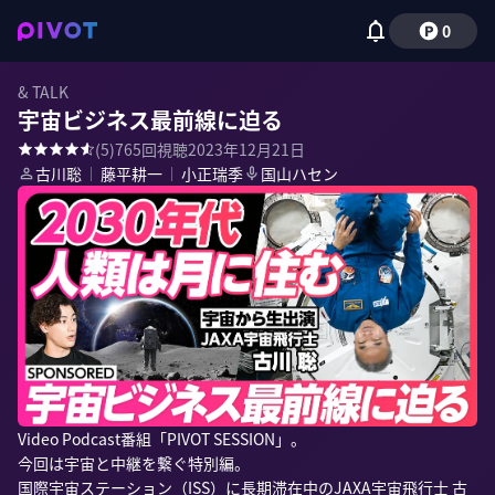
0
& TALK
宇宙ビジネス最前線に迫る
(
5
)
765
回視聴
2023年12月21日
古川聡
｜
藤平耕一
｜
小正瑞季
国山ハセン
Video Podcast番組「PIVOT SESSION」。

今回は宇宙と中継を繋ぐ特別編。

国際宇宙ステーション（ISS）に長期滞在中のJAXA宇宙飛行士 古