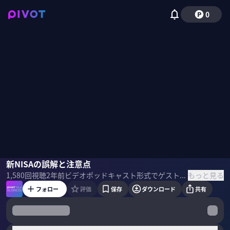
0
竹川美奈子
新NISAの誤解と注意点
佐々木紀彦
もっと見る
1,580
回視聴
2年前
ビデオポッドキャスト形式でゲストを招き、最先端の話を聞くPIVOT TALK。ファイナンシャル・ジャーナリストの竹川美奈子氏に「新NISAの誤解と注意点」について聞いた。 ＜目次＞
フォロー
評価
保存
ダウンロード
共有