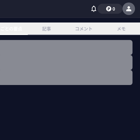
0
章ごとの要点
記事
コメント
メモ