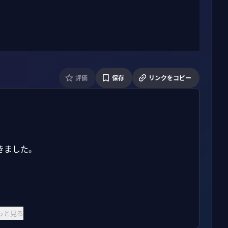
評価
保存
リンクをコピー
ました。

っと見る